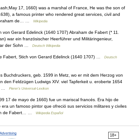
ash;May 17, 1660) was a marshal of France, He was the son of
38), a famous printer who rendered great services, civil and
en, Abraham de… …
Wikipedia
 von Gerard Edelinck (1640 1707) Abraham de Fabert (* 11.
n) war ein französischer Heerführer und Militäringenieur,
 war der Sohn …
Deutsch Wikipedia
 Fabert, Stich von Gerard Edelinck (1640 1707) …
Deutsch
s Buchdruckers, geb. 1599 in Metz, wo er mit dem Herzog von
in den Feldzügen Ludwigs XIV. viel Tapferkeit u. eroberte 1654
t.… …
Pierer's Universal-Lexikon
9 17 de mayo de 1660) fue un mariscal francés. Era hijo de
era un famoso pintor que ofreció sus servicios militares y civiles
aham de Fabert… …
Wikipedia Español
Advertising
18+