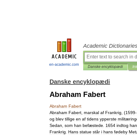
Academic Dictionarie
en-academic.com
Danske encyklopædi
In
Danske encyklopædi
Abraham Fabert
Abraham
Fabert
Abraham
Fabert
,
marskal
af
Frankrig
, (
1599
-
og
blev
tillige
en
af
tidens
ypperste
militæring
Sedan
,
som
han
befæstede
.
1654
indtog
han
Frankrig
.
Hans
statue
står
i
hans
fødeby
Met