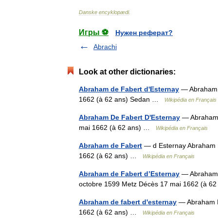
Danske
encyklopædi
.
Игры ⚽
Нужен реферат?
Abrachi
Look at other dictionaries:
Abraham de Fabert d'Esternay
— Abraham F
1662 (à 62 ans) Sedan …
Wikipédia en Français
Abraham De Fabert D'Esternay
— Abraham F
mai 1662 (à 62 ans) …
Wikipédia en Français
Abraham de Fabert
— d Esternay Abraham F
1662 (à 62 ans) …
Wikipédia en Français
Abraham de Fabert d’Esternay
— Abraham d
octobre 1599 Metz Décès 17 mai 1662 (à 
Abraham de fabert d'esternay
— Abraham Fa
1662 (à 62 ans) …
Wikipédia en Français