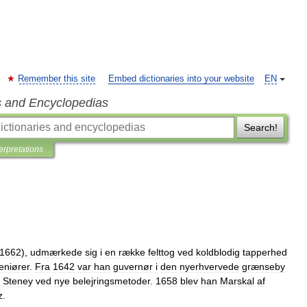
Remember this site
Embed dictionaries into your website
EN
s and Encyclopedias
Search!
terpretations
1662
),
udmærkede
sig
i
en
række
felttog
ved
koldblodig
tapperhed
eniører
.
Fra
1642
var
han
guvernør
i
den
nyerhvervede
grænseby
Steney
ved
nye
belejringsmetoder
.
1658
blev
han
Marskal
af
z
.