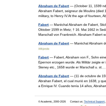
Abraham de Fabert
— (October 11, 1599 nd
Abraham Fabert, seigneur de Moulins (died 16
military, to Henry IV.At the age of fourte
Fabert
— Maréchal Abraham de Fabert, Stich
Oktober 1599 in Metz; † 16. Mai 1662 in Seda
Marschall von Frankreich. Abraham Fabert
Abraham de Fabert
— Maréchal Abraham de
Wikipedia
Fabert
— Fabert, Abraham von F., Sohn eine
Epernon erzogen wurde. Als Militär zeigte er 
Steney etc., 1658 wurde er Marschall u. s
Abraham de Fabert
— (11 de octubre de 159
Abrahan Fabert, el cual murió en 1638, y que 
a Enrique IV. Cuando tenía 14 años, Abr
© Academic, 2000-2026
Contact us:
Technical Support
,